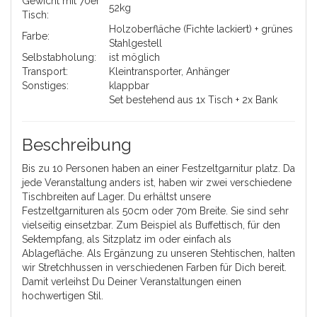
Gewicht mit 70er
52kg
Tisch:
Holzoberfläche (Fichte lackiert) + grünes
Farbe:
Stahlgestell
Selbstabholung:
ist möglich
Transport:
Kleintransporter, Anhänger
Sonstiges:
klappbar
Set bestehend aus 1x Tisch + 2x Bank
Beschreibung
Bis zu 10 Personen haben an einer Festzeltgarnitur platz. Da
jede Veranstaltung anders ist, haben wir zwei verschiedene
Tischbreiten auf Lager. Du erhältst unsere
Festzeltgarnituren als 50cm oder 70m Breite. Sie sind sehr
vielseitig einsetzbar. Zum Beispiel als Buffettisch, für den
Sektempfang, als Sitzplatz im oder einfach als
Ablagefläche. Als Ergänzung zu unseren Stehtischen, halten
wir Stretchhussen in verschiedenen Farben für Dich bereit.
Damit verleihst Du Deiner Veranstaltungen einen
hochwertigen Stil.