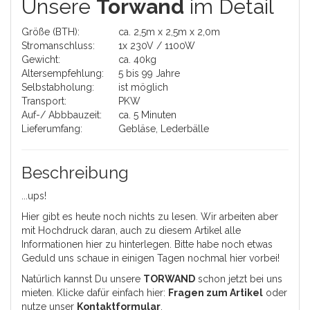
Unsere
Torwand
im Detail
Größe (BTH):
ca. 2,5m x 2,5m x 2,0m
Stromanschluss:
1x 230V / 1100W
Gewicht:
ca. 40kg
Altersempfehlung:
5 bis 99 Jahre
Selbstabholung:
ist möglich
Transport:
PKW
Auf-/ Abbbauzeit:
ca. 5 Minuten
Lieferumfang:
Gebläse, Lederbälle
Beschreibung
...ups!
Hier gibt es heute noch nichts zu lesen. Wir arbeiten aber
mit Hochdruck daran, auch zu diesem Artikel alle
Informationen hier zu hinterlegen. Bitte habe noch etwas
Geduld uns schaue in einigen Tagen nochmal hier vorbei!
Natürlich kannst Du unsere
TORWAND
schon jetzt bei uns
mieten. Klicke dafür einfach hier:
Fragen zum Artikel
oder
nutze unser
Kontaktformular
.